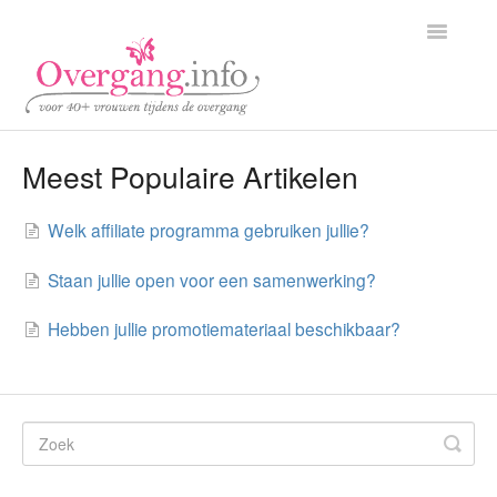
Toggle
Navigatio
Home
Meest Populaire Artikelen
Klantenservice
Welk affiliate programma gebruiken jullie?
Partners
Staan jullie open voor een samenwerking?
Contact
Hebben jullie promotiemateriaal beschikbaar?