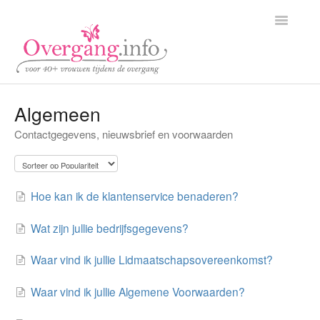
Toggle
Navigatio
Home
Algemeen
Contactgegevens, nieuwsbrief en voorwaarden
Klantenservice
Partners
Hoe kan ik de klantenservice benaderen?
Contact
Wat zijn jullie bedrijfsgegevens?
Waar vind ik jullie Lidmaatschapsovereenkomst?
Waar vind ik jullie Algemene Voorwaarden?